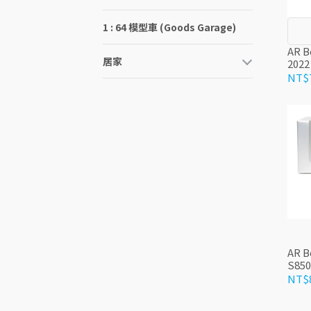
1 : 64 模型車 (Goods Garage)
AR B
居家
2022
NT$
AR B
S850
NT$