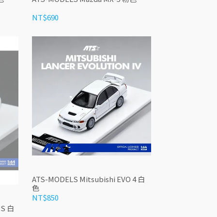
NT$690
ATS-MODELS Mitsubishi EVO 4 白
色
NT$850
3S 白