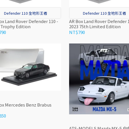
Defender 110 全地形王者
Defender 110 全地形王者
ox Land Rover Defender 110 -
AR Box Land Rover Defender 1
 Trophy Edition
2023 75th Limited Edition
790
NT$790
ox Mercedes Benz Brabus
850
ATS-MODELS Mazda MX-5 白