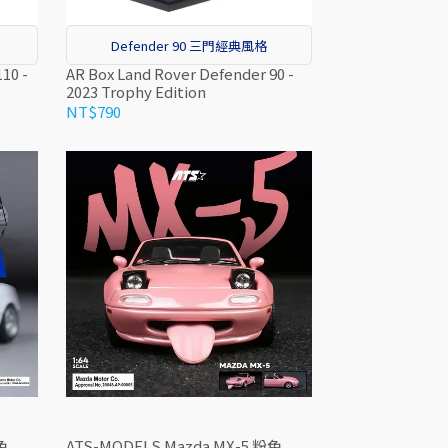
Defender 90 三門經典風格
10 -
AR Box Land Rover Defender 90 -
2023 Trophy Edition
NT$790
色
ATS-MODELS Mazda MX-5 粉色