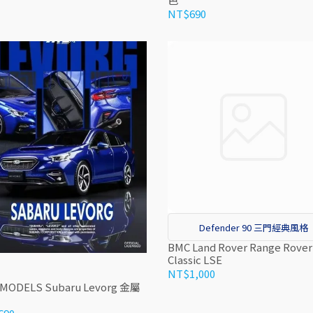
NT$690
Defender 90 三門經典風格
BMC Land Rover Range Rover
Classic LSE
NT$1,000
-MODELS Subaru Levorg 金屬