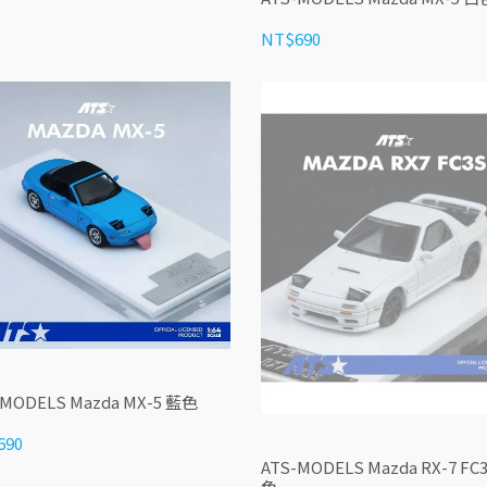
NT$690
-MODELS Mazda MX-5 藍色
690
ATS-MODELS Mazda RX-7 FC
色