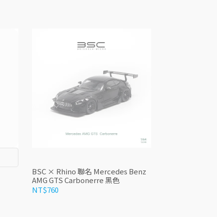
BSC × Rhino 聯名 Mercedes Benz
AMG GTS Carbonerre 黑色
NT$760