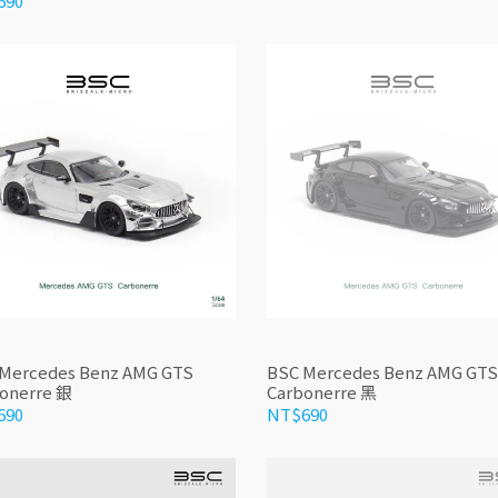
690
Mercedes Benz AMG GTS
BSC Mercedes Benz AMG GTS
onerre 銀
Carbonerre 黑
690
NT$690