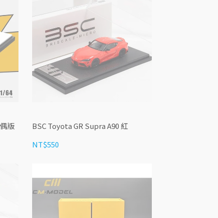
 人偶版
BSC Toyota GR Supra A90 紅
NT$550