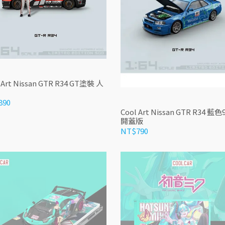
 Art Nissan GTR R34 GT塗裝 人
890
Cool Art Nissan GTR R34 藍
開蓋版
NT$790