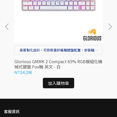
高客製化設計，可依照喜好編輯鍵盤配置、安裝軸體
與鍵帽，創造獨一無二的GMMK 2
 小手
Glorious GMMK 2 Compact 65% RGB模組化機
Gl
械式鍵盤 Fox軸 英文 - 白
Fo
NT$4,290
NT
加入購物車
客服資訊