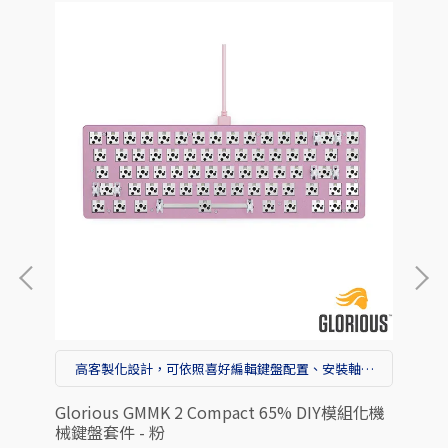
高客製化設計，可依照喜好編輯鍵盤配置、安裝軸體
與鍵帽，創造獨一無二的GMMK 2
 小手
Glorious GMMK 2 Compact 65% DIY模組化機
Gl
械鍵盤套件 - 粉
版